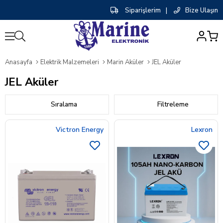
Siparişlerim
|
Bize Ulaşın
0
Anasayfa
Elektrik Malzemeleri
Marin Aküler
JEL Aküler
JEL Aküler
Sıralama
Filtreleme
Victron Energy
Lexron