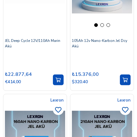
JEL Deep Cycle 12V/110Ah Marin
105Ah 12v Nano-Karbon Jel Dcy
Akü
Akü
₺22.877,64
₺15.376,00
€414,00
$320.40
Lexron
Lexron