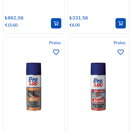
₺862,06
₺331,56
€15,60
€6,00
Proloc
Proloc