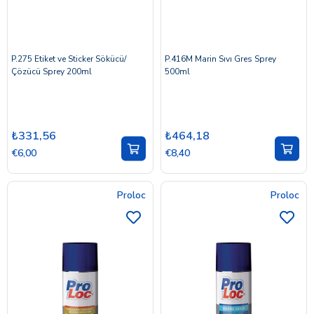
P.275 Etiket ve Sticker Sökücü/
P.416M Marin Sıvı Gres Sprey
Çözücü Sprey 200ml
500ml
₺331,56
₺464,18
€6,00
€8,40
Proloc
Proloc