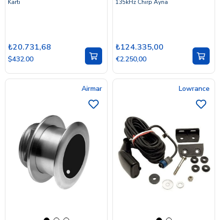
Kartı
135kHz Chirp Ayna
₺20.731,68
₺124.335,00
$432.00
€2.250,00
Airmar
Lowrance