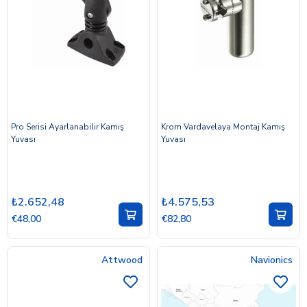
Pro Serisi Ayarlanabilir Kamış
Krom Vardavelaya Montaj Kamış
Yuvası
Yuvası
₺2.652,48
₺4.575,53
€48,00
€82,80
Attwood
Navionics