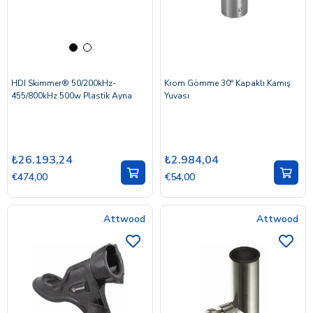
HDI Skimmer® 50/200kHz-
Krom Gömme 30° Kapaklı Kamış
455/800kHz 500w Plastik Ayna
Yuvası
₺26.193,24
₺2.984,04
€474,00
€54,00
Attwood
Attwood