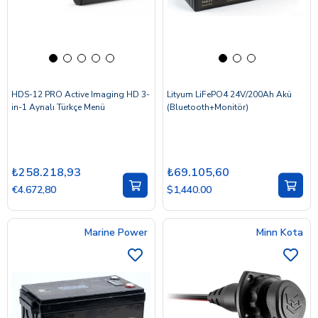
HDS-12 PRO Active Imaging HD 3-
Lityum LiFePO4 24V/200Ah Akü
in-1 Aynalı Türkçe Menü
(Bluetooth+Monitör)
₺258.218,93
₺69.105,60
€4.672,80
$1,440.00
Marine Power
Minn Kota