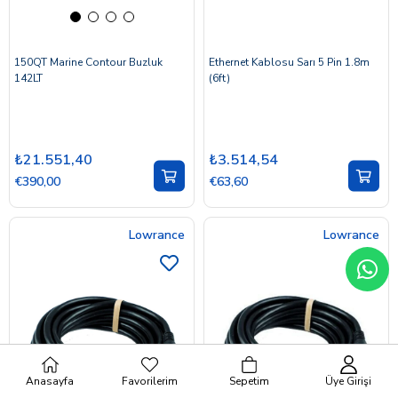
150QT Marine Contour Buzluk
Ethernet Kablosu Sarı 5 Pin 1.8m
142LT
(6ft)
₺21.551,40
₺3.514,54
€390,00
€63,60
Lowrance
Lowrance
Anasayfa
Favorilerim
Sepetim
Üye Girişi