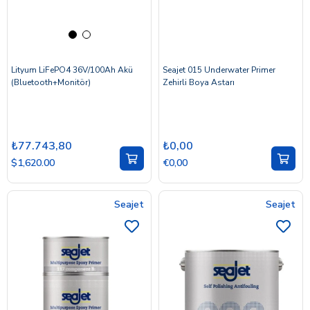
Lityum LiFePO4 36V/100Ah Akü
Seajet 015 Underwater Primer
(Bluetooth+Monitör)
Zehirli Boya Astarı
₺77.743,80
₺0,00
$1,620.00
€0,00
Seajet
Seajet