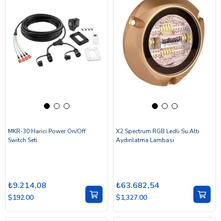
MKR-30 Harici Power On/Off
X2 Spectrum RGB Ledli Su Altı
Switch Seti
Aydınlatma Lambası
₺9.214,08
₺63.682,54
$192.00
$1,327.00