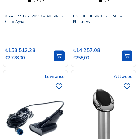
XSonic SS175L 20° 1Kw 40-60kHz
HST-DFSBL 50/200kHz 500w
Chirp Ayna
Plastik Ayna
₺153.512,28
₺14.257,08
€2.778,00
€258,00
Lowrance
Attwood