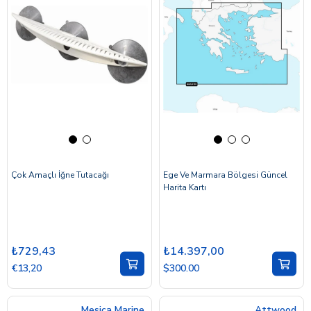
Çok Amaçlı İğne Tutacağı
Ege Ve Marmara Bölgesi Güncel
Harita Kartı
₺729,43
₺14.397,00
€13,20
$300.00
Mesica Marine
Attwood