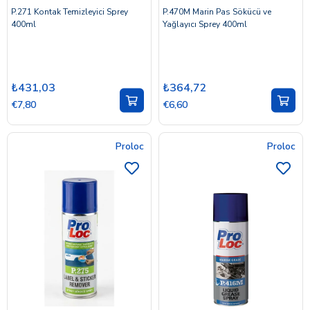
P.271 Kontak Temizleyici Sprey
P.470M Marin Pas Sökücü ve
400ml
Yağlayıcı Sprey 400ml
₺431,03
₺364,72
€7,80
€6,60
Proloc
Proloc