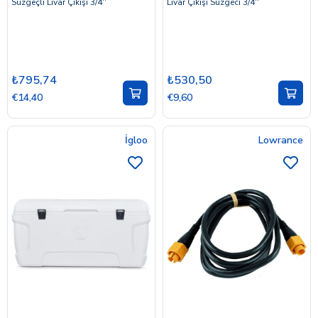
Süzgeçli Livar Çıkışı 3/4''
Livar Çıkışı Süzgeci 3/4''
₺795,74
₺530,50
€14,40
€9,60
İgloo
Lowrance