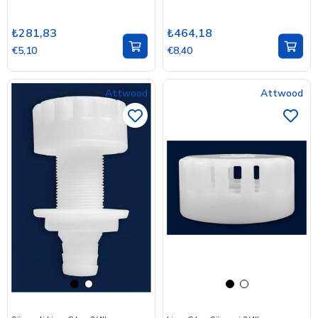
₺281,83
₺464,18
€5,10
€8,40
Attwood
Attwood