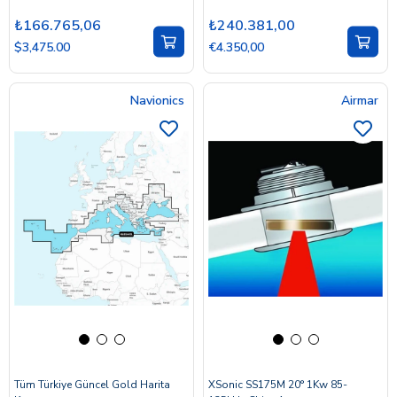
₺166.765,06
₺240.381,00
$3,475.00
€4.350,00
Navionics
Airmar
Tüm Türkiye Güncel Gold Harita
XSonic SS175M 20° 1Kw 85-