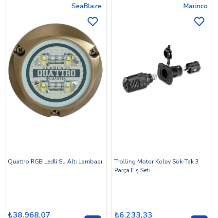
SeaBlaze
Marinco
Quattro RGB Ledli Su Altı Lambası
Trolling Motor Kolay Sök-Tak 3
Parça Fiş Seti
₺38.968,07
₺6.233,33