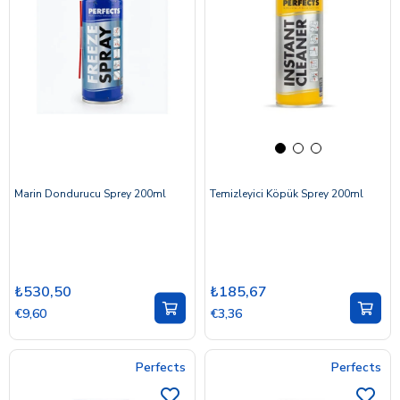
Marin Dondurucu Sprey 200ml
Temizleyici Köpük Sprey 200ml
₺530,50
₺185,67
€9,60
€3,36
Perfects
Perfects