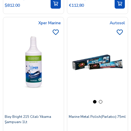
$812.00
€112,80
Xper Marine
Autosol
Bixy Bright 215 Cilalı Yıkama
Marine Metal Polish(Parlatıcı) 75ml
Şampuanı 1Lt