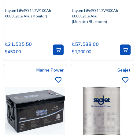
Lityum LiFePO4 12V/100Ah
Lityum LiFePO4 12V/300Ah
6000Cycle Akü (Monitör)
6000Cycle Akü
(Monitör+Bluetooth)
₺21.595,50
₺57.588,00
$450.00
$1,200.00
Marine Power
Seajet