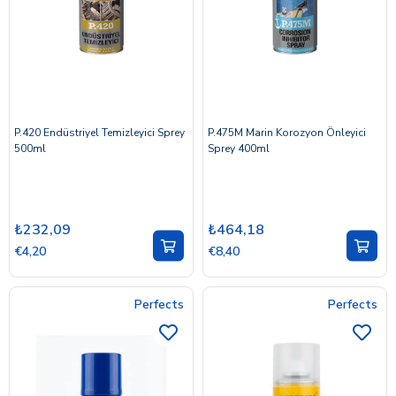
P.420 Endüstriyel Temizleyici Sprey
P.475M Marin Korozyon Önleyici
500ml
Sprey 400ml
₺232,09
₺464,18
€4,20
€8,40
Perfects
Perfects