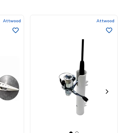
Attwood
Attwood