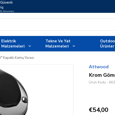
Güvenli
riş
SSL Koruması
Elektrik
Tekne Ve Yat
Outdoo
Malzemeleri
Malzemeleri
Ürünler
 Kapaklı Kamış Yuvası
Attwood
Krom Gömm
Ürün Kodu
663
€54,00