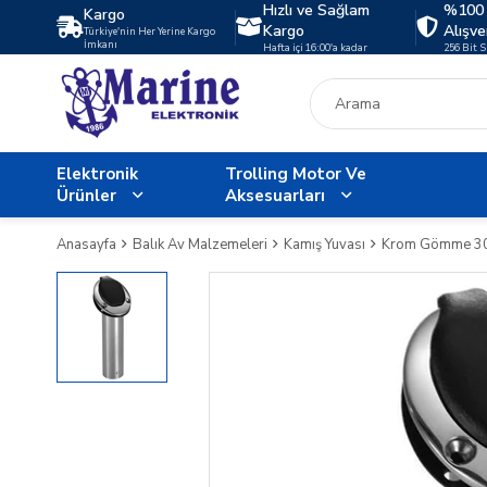
Hızlı ve Sağlam
%100 
Kargo
Kargo
Alışve
Türkiye'nin Her Yerine Kargo
İmkanı
Hafta içi 16:00'a kadar
256 Bit 
Elektronik
Trolling Motor Ve
Ürünler
Aksesuarları
Anasayfa
Balık Av Malzemeleri
Kamış Yuvası
Krom Gömme 30°