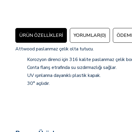
ÜRÜN ÖZELLIKLERI
YORUMLAR
(0)
ÖDEME
Attwood paslanmaz çelik olta tutucu.
Korozyon direnci için 316 kalite paslanmaz çelik bo
Conta flanş etrafında su sızdırmazlığı sağlar.
UV ışınlarına dayanıklı plastik kapak.
30° açılıdır.