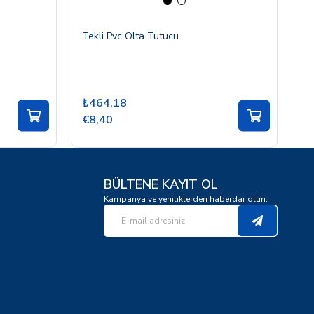
Tekli Pvc Olta Tutucu
Pr
Ap
₺464,18
₺
€8,40
€
BÜLTENE KAYIT OL
Kampanya ve yeniliklerden haberdar olun.