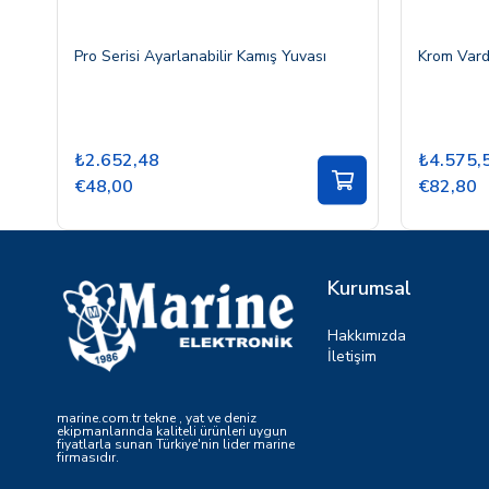
Pro Serisi Ayarlanabilir Kamış Yuvası
Krom Vard
₺2.652,48
₺4.575,
€48,00
€82,80
Kurumsal
Hakkımızda
İletişim
marine.com.tr tekne , yat ve deniz
ekipmanlarında kaliteli ürünleri uygun
fiyatlarla sunan Türkiye'nin lider marine
firmasıdır.