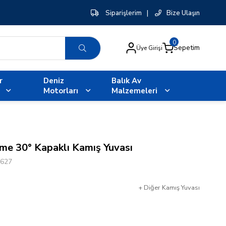
Siparişlerim
|
Bize Ulaşın
0
Sepetim
Üye Girişi
r
Deniz
Balık Av
Motorları
Malzemeleri
e 30° Kapaklı Kamış Yuvası
627
+
Diğer
Kamış Yuvası