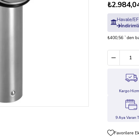
₺2.984,0
Havale/EFT
İndiriml
₺400,56
`den ba
Kargo Hizm
9 Aya Varan T
Favorilere E