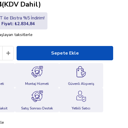
4
(KDV Dahil)
 ile Ekstra %5 İndirim!
i Fiyat: ₺2.834,84
şlayan taksitlerle
eti
Montaj Hizmeti
Güvenli Alışveriş
aksit
Satış Sonrası Destek
Yetkili Satıcı
kle