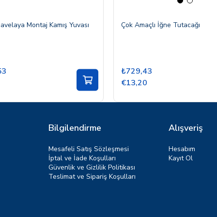
avelaya Montaj Kamış Yuvası
Çok Amaçlı İğne Tutacağı
53
₺729,43
€13,20
Bilgilendirme
Alışveriş
Mesafeli Satış Sözleşmesi
Hesabım
İptal ve İade Koşulları
Kayıt Ol
Güvenlik ve Gizlilik Politikası
Teslimat ve Sipariş Koşulları