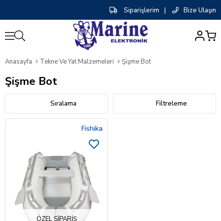
Siparişlerim
|
Bize Ulaşın
0
Anasayfa
Tekne Ve Yat Malzemeleri
Şişme Bot
Şişme Bot
Sıralama
Filtreleme
Fishika
ÖZEL SIPARIŞ