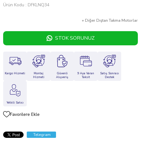
Ürün Kodu
DFKLNQ34
+
Diğer
Dıştan Takma Motorlar
STOK SORUNUZ
Kargo Hizmeti
Montaj
Güvenli
9 Aya Varan
Satış Sonrası
Hizmeti
Alışveriş
Taksit
Destek
Yetkili Satıcı
Favorilere Ekle
Telegram