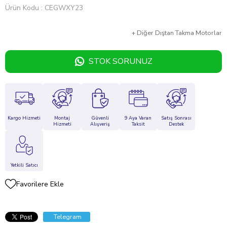
Ürün Kodu
CEGWXY23
+
Diğer
Dıştan Takma Motorlar
STOK SORUNUZ
Kargo Hizmeti
Montaj
Güvenli
9 Aya Varan
Satış Sonrası
Hizmeti
Alışveriş
Taksit
Destek
Yetkili Satıcı
Favorilere Ekle
Telegram