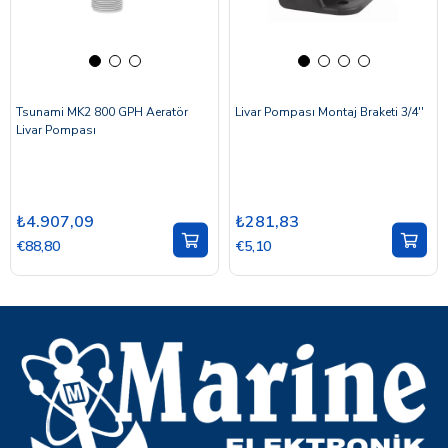
Tsunami MK2 800 GPH Aeratör
Livar Pompası Montaj Braketi 3/4''
Livar Pompası
₺4.907,09
₺281,83
€88,80
€5,10