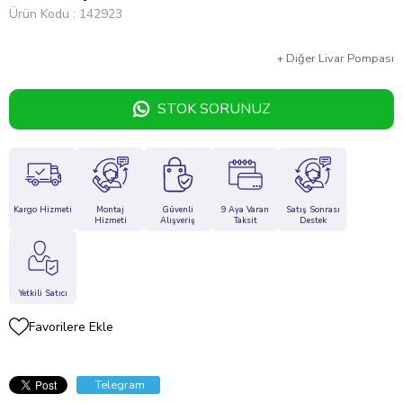
Ürün Kodu
142923
+
Diğer
Livar Pompası
STOK SORUNUZ
Kargo Hizmeti
Montaj
Güvenli
9 Aya Varan
Satış Sonrası
Hizmeti
Alışveriş
Taksit
Destek
Yetkili Satıcı
Favorilere Ekle
Telegram