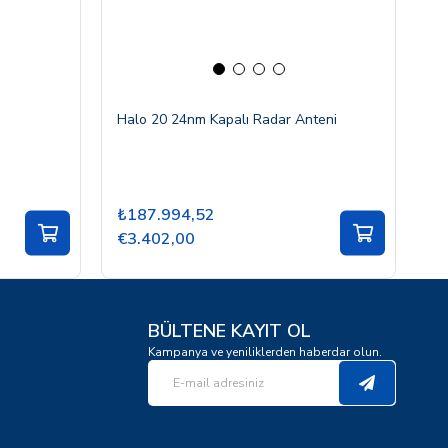
Halo 20 24nm Kapalı Radar Anteni
₺187.994,52
€3.402,00
BÜLTENE KAYIT OL
Kampanya ve yeniliklerden haberdar olun.