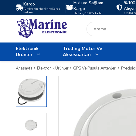
Hızlı ve Sağlam
%100 
Kargo
Kargo
Alışve
Türkiye'nin Her Yerine Kargo
İmkanı
Hafta içi 16:00'a kadar
256 Bit 
Elektronik
Trolling Motor Ve
Ürünler
Aksesuarları
Anasayfa
Elektronik Ürünler
GPS Ve Pusula Antenleri
Precisio