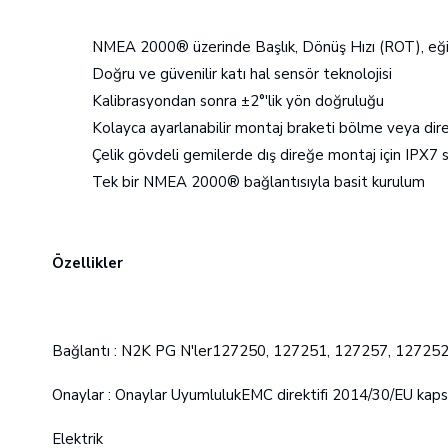
NMEA 2000® üzerinde Başlık, Dönüş Hızı (ROT), eği
Doğru ve güvenilir katı hal sensör teknolojisi
Kalibrasyondan sonra ±2°'lik yön doğruluğu
Kolayca ayarlanabilir montaj braketi bölme veya dir
Çelik gövdeli gemilerde dış direğe montaj için IPX7 
Tek bir NMEA 2000® bağlantısıyla basit kurulum
Özellikler
Bağlantı : N2K PG N'ler127250, 127251, 127257, 12725
Onaylar : Onaylar UyumlulukEMC direktifi 2014/30/EU kap
Elektrik