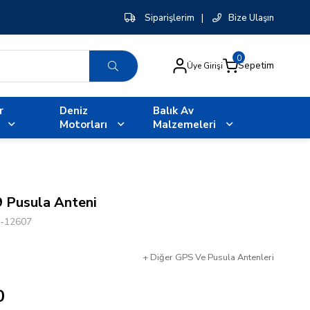
Siparişlerim
|
Bize Ulaşın
0
Sepetim
Üye Girişi
r
Deniz
Balık Av
Motorları
Malzemeleri
9 Pusula Anteni
-12607
+
Diğer
GPS Ve Pusula Antenleri
0