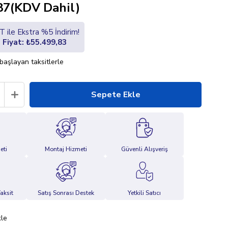
87
(KDV Dahil)
 ile Ekstra %5 İndirim!
i Fiyat: ₺55.499,83
başlayan taksitlerle
eti
Montaj Hizmeti
Güvenli Alışveriş
aksit
Satış Sonrası Destek
Yetkili Satıcı
kle