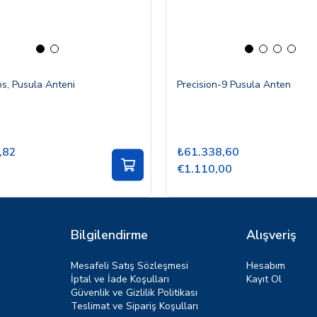
ps, Pusula Anteni
Precision-9 Pusula Anten
,82
₺61.338,60
€1.110,00
Bilgilendirme
Alışveriş
Mesafeli Satış Sözleşmesi
Hesabım
İptal ve İade Koşulları
Kayıt Ol
Güvenlik ve Gizlilik Politikası
Teslimat ve Sipariş Koşulları