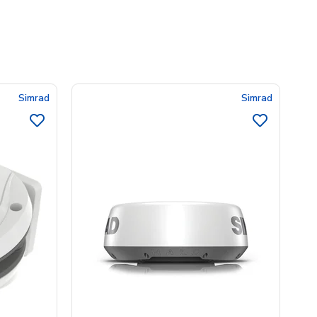
Simrad
Simrad