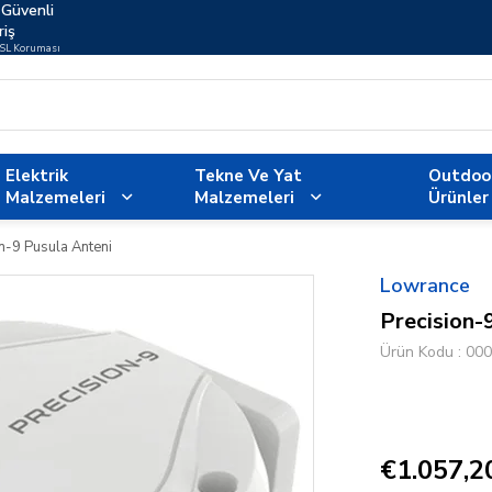
Güvenli
riş
SSL Koruması
Elektrik
Tekne Ve Yat
Outdoo
Malzemeleri
Malzemeleri
Ürünler
n-9 Pusula Anteni
Lowrance
Precision-
Ürün Kodu
000
€1.057,2