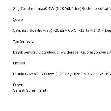
Güç Tüketimi : max0,4W (N2K Yük 1 len)Besleme Voltajı
Çevre
Çalışma : Sıcaklık Aralığı-25 ila + 65ºC (-13 ila + 149ºF)D
Yön Sensörü
Başlık Sensörü Doğruluğu : +/-2 derece. Kalibrasyondan son
Fiziksel
Pusula Güvenli : 500 mm (1,7")Boyutlar G x Y x D36x119
Diğer
Garanti Süresi : 2 Yıl