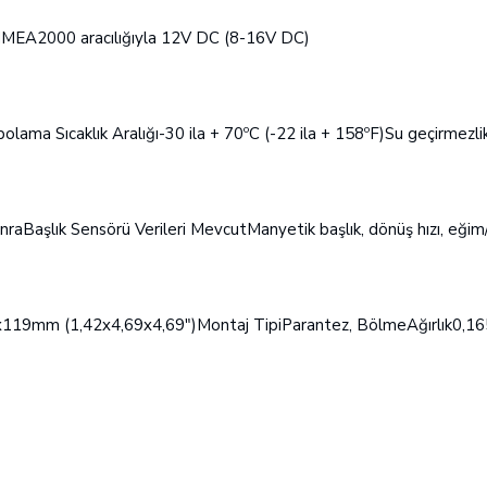
NMEA2000 aracılığıyla 12V DC (8-16V DC)
epolama Sıcaklık Aralığı-30 ila + 70ºC (-22 ila + 158ºF)Su geçirmezl
raBaşlık Sensörü Verileri MevcutManyetik başlık, dönüş hızı, eğim
x119mm (1,42x4,69x4,69")Montaj TipiParantez, BölmeAğırlık0,16