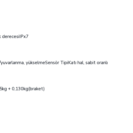
ik derecesiIPx7
/yuvarlanma, yükselmeSensör TipiKatı hal, sabit oranlı
5kg + 0,130kg(braket)