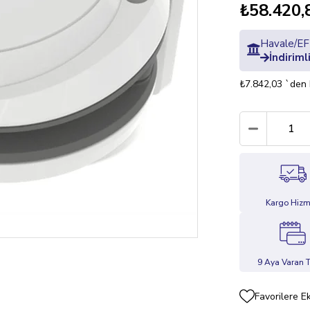
₺58.420,
Havale/EFT
İndiriml
₺7.842,03
`den 
Kargo Hizm
9 Aya Varan T
Favorilere E