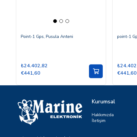
Point-1 Gps, Pusula Anteni
point-1 G
₺24.402,82
₺24.402
€441,60
€441,60
Kurumsal
Hakkımızda
İletişim