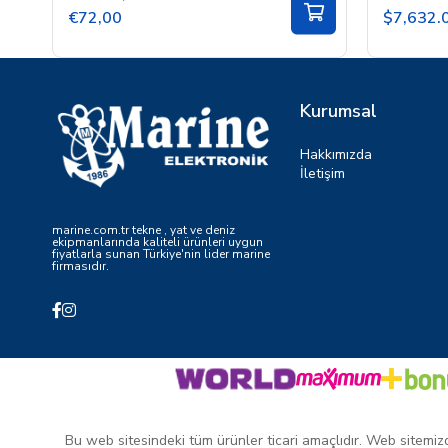
€72,00
$7,632.
Kurumsal
Hakkımızda
İletişim
marine.com.tr tekne , yat ve deniz
ekipmanlarında kaliteli ürünleri uygun
fiyatlarla sunan Türkiye'nin lider marine
firmasıdır.
Bu web sitesindeki tüm ürünler ticari amaçlıdır. Web sitemizde 