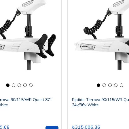
errova 90/115/WR Quest 87''
Riptide Terrova 90/115/WR Que
hite
24v/36v White
9,68
₺315.006,36