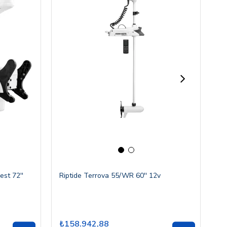
st 72''
Riptide Terrova 55/WR 60'' 12v
Ri
₺158.942,88
₺