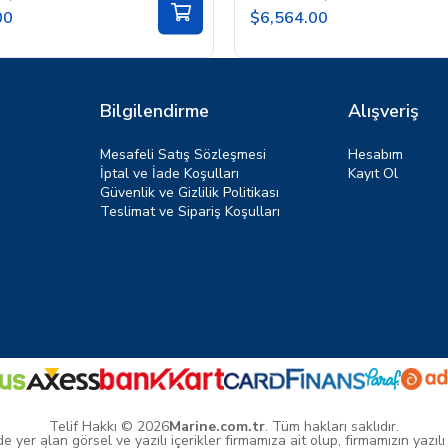
00
$6,564.00
Bilgilendirme
Alışveriş
Mesafeli Satış Sözleşmesi
Hesabım
İptal ve İade Koşulları
Kayıt Ol
Güvenlik ve Gizlilik Politikası
Teslimat ve Sipariş Koşulları
Telif Hakkı © 2026
Marine.com.tr
. Tüm hakları saklıdır.
yer alan görsel ve yazılı içerikler firmamıza ait olup, firmamızın yazılı