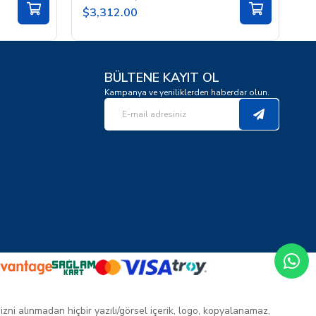
$3,312.00
$
BÜLTENE KAYIT OL
Kampanya ve yeniliklerden haberdar olun.
 izni alınmadan hiçbir yazılı/görsel içerik, logo, kopyalanamaz,