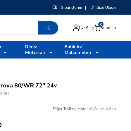
Siparişlerim
|
Bize Ulaşın
0
Sepetim
Üye Girişi
r
Deniz
Balık Av
Motorları
Malzemeleri
rrova 80/WR 72'' 24v
3081
+
Diğer
Trolling Motor Ve Aksesuarları
0