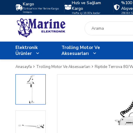
Hızlı ve Sağlam
%100 
Kargo
Kargo
Alışve
Türkiye'nin Her Yerine Kargo
İmkanı
Hafta içi 16:00'a kadar
256 Bit 
Elektronik
Trolling Motor Ve
Ürünler
Aksesuarları
Anasayfa
Trolling Motor Ve Aksesuarları
Riptide Terrova 80/W