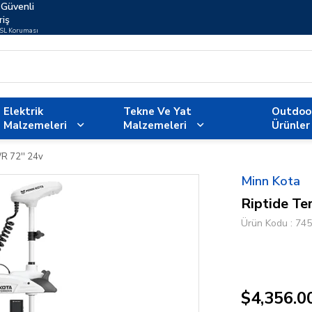
Güvenli
riş
SSL Koruması
Elektrik
Tekne Ve Yat
Outdoo
Malzemeleri
Malzemeleri
Ürünler
R 72'' 24v
Minn Kota
Riptide Te
Ürün Kodu
745
$4,356.0