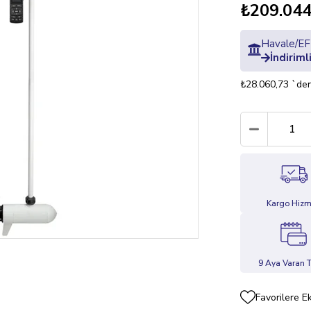
₺209.044
Havale/EFT
İndiriml
₺28.060,73
`den
Kargo Hizm
9 Aya Varan T
Favorilere E