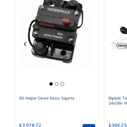
60 Amper Devre Kesici Sigorta
Riptide T
24v/36v W
₺3.978,72
₺366.25