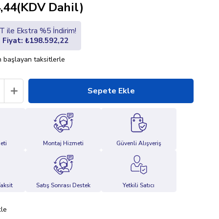
,44
(KDV Dahil)
 ile Ekstra %5 İndirim!
i Fiyat: ₺198.592,22
 başlayan taksitlerle
eti
Montaj Hizmeti
Güvenli Alışveriş
aksit
Satış Sonrası Destek
Yetkili Satıcı
kle