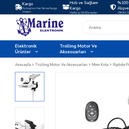
Hızlı ve Sağlam
%100 
Kargo
Kargo
Alışve
Türkiye'nin Her Yerine Kargo
İmkanı
Hafta içi 16:00'a kadar
256 Bit 
Elektronik
Trolling Motor Ve
Ürünler
Aksesuarları
Anasayfa
Trolling Motor Ve Aksesuarları
Minn Kota
Riptide 