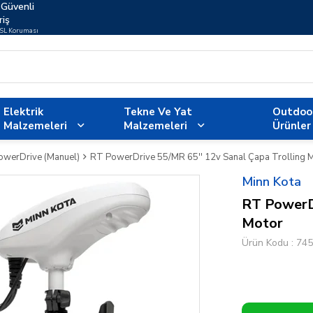
Güvenli
riş
SSL Koruması
Elektrik
Tekne Ve Yat
Outdoo
Malzemeleri
Malzemeleri
Ürünler
PowerDrive (Manuel)
RT PowerDrive 55/MR 65'' 12v Sanal Çapa Trolling 
Minn Kota
RT PowerDr
Motor
Ürün Kodu
745