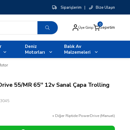
Siparişlerim
|
Bize Ulaşın
0
Sepetim
Üye Girişi
r
Deniz
Balık Av
Motorları
Malzemeleri
Motor
ive 55/MR 65'' 12v Sanal Çapa Trolling
3045
+
Diğer
Riptide PowerDrive (Manuel)