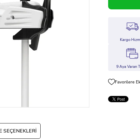
Kargo Hizm
9 Aya Varan T
Favorilere E
 SEÇENEKLERI