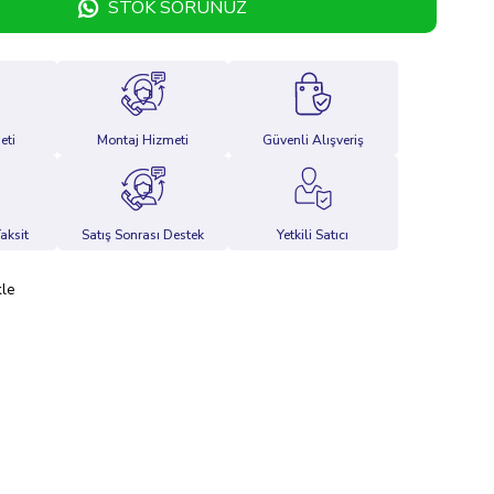
STOK SORUNUZ
eti
Montaj Hizmeti
Güvenli Alışveriş
aksit
Satış Sonrası Destek
Yetkili Satıcı
kle